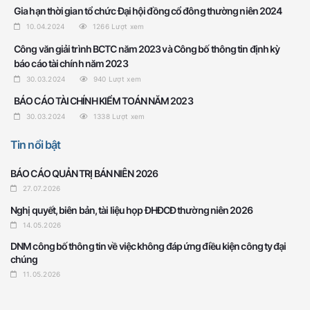
Gia hạn thời gian tổ chức Đại hội đồng cổ đông thường niên 2024
10.04.2024
1266
Lượt xem
Công văn giải trình BCTC năm 2023 và Công bố thông tin định kỳ
báo cáo tài chính năm 2023
30.03.2024
940
Lượt xem
BÁO CÁO TÀI CHÍNH KIỂM TOÁN NĂM 2023
30.03.2024
1338
Lượt xem
Tin nổi bật
BÁO CÁO QUẢN TRỊ BÁN NIÊN 2026
27.07.2026
Nghị quyết, biên bản, tài liệu họp ĐHĐCĐ thường niên 2026
14.05.2026
DNM công bố thông tin về việc không đáp ứng điều kiện công ty đại
chúng
11.05.2026