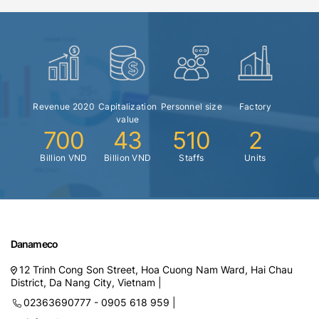
Revenue 2020
Capitalization
Personnel size
Factory
value
700
43
510
2
Billion VND
Billion VND
Staffs
Units
Danameco
12 Trinh Cong Son Street, Hoa Cuong Nam Ward, Hai Chau
District, Da Nang City, Vietnam |
02363690777 - 0905 618 959 |