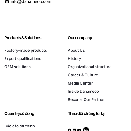
info@danameco.com
Products & Solutions
Our company
Factory-made products
About Us
Export qualifications
History
OEM solutions
Organizational structure
Career & Culture
Media Center
Inside Danameco
Become Our Partner
Quan hệ cổ đông
Theo dõi chúng tôi tại
Báo cáo tài chính