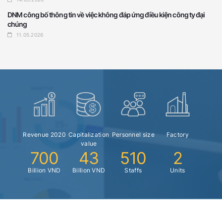
DNM công bố thông tin về việc không đáp ứng điều kiện công ty đại
chúng
11.05.2026
Revenue 2020
Capitalization
Personnel size
Factory
value
700
43
510
2
Billion VND
Billion VND
Staffs
Units