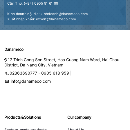
Cần Thơ: (+84) 0905 91 61 99
Kinh doanh nội địa: kinhdoanh@danameco.com
Xuất nhập khẩu: export@danameco.com
Danameco
12 Trinh Cong Son Street, Hoa Cuong Nam Ward, Hai Chau
District, Da Nang City, Vietnam |
02363690777 - 0905 618 959 |
info@danameco.com
Products & Solutions
Our company
Factory-made products
About Us